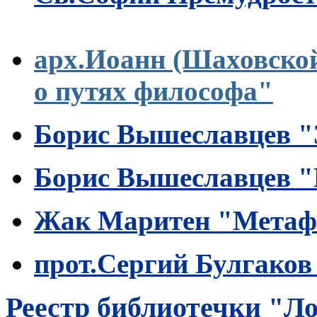
* *
арх.Иоанн (Шаховской
о путях философа"
Борис Вышеславцев "З
Борис Вышеславцев "
Жак Маритен "Метафи
прот.Сергий Булгаков
Реестр библиотечки "Л