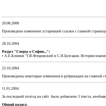
20.08.2008
Произведенo изменение устаревшей ссылки с главной страниц
28.10.2004
Раздел "Споры о Софии...":
•
А.Е.Климов
"Г.В.Флоровский и С.Н.Булгаков. История взаим
23.10.2004
Произведены некоторые изменения в рубрикации на главной с
11.01.2004
За последн
ий
полгод
на сайт
было добавлено
3
текст
а,
необ
ъ
я
Общий раздел: