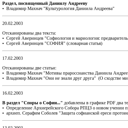
Раздел, посвященный Даниилу Андрееву
•
Владимир Махнач "Культурология Даниила Андреева"
20.02.2003
Отсканированы два текста:
• Сергей Аверинцев "Софиология и мариология: предваритель
• Сергей Аверинцев "СОФИЯ" (словарная статья)
17.02.2003
Отсканированы две статьи:
• Владимир Махнач "Мотивы прароссианства Даниила Андреева
• Владимир Махнач "Они не знали друг друга" (О сходстве м
16.02.2003
В раздел "Споры о Софии..."
добавлены в графике PDF два те
• Определение Архиерейского Собора РПЦЗ о новом учении п
• архиеп. Серафим Соболев "Защита софианской ереси протои
13.02.2003