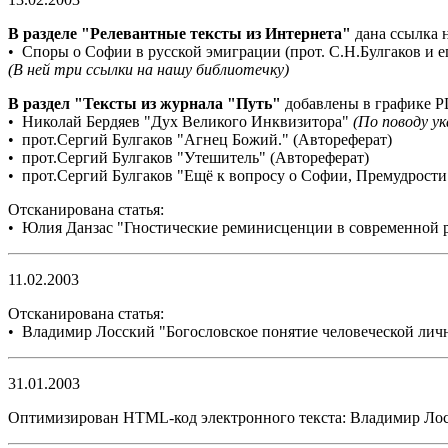
В разделе "Релевантные тексты из Интернета"
дана ссылка н
• Споры о Софии в русской эмиграции (прот. С.Н.Булгаков и 
(В ней три ссылки на нашу библиотечку)
В раздел "Тексты из журнала "Путь"
добавлены в графике PD
• Николай Бердяев "Дух Великого Инквизитора"
(По поводу у
• прот.Сергий Булгаков "Агнец Божий." (Автореферат)
• прот.Сергий Булгаков "Утешитель" (Автореферат)
• прот.Сергий Булгаков "Ещё к вопросу о Софии, Премудрости
Отсканирована статья:
• Юлия Данзас "Гностические реминисценции в современной 
11.02.2003
Отсканирована статья:
• Владимир Лосский "Богословское понятие человеческой лич
31.01.2003
Оптимизирован HTML-код электронного текста: Владимир Ло