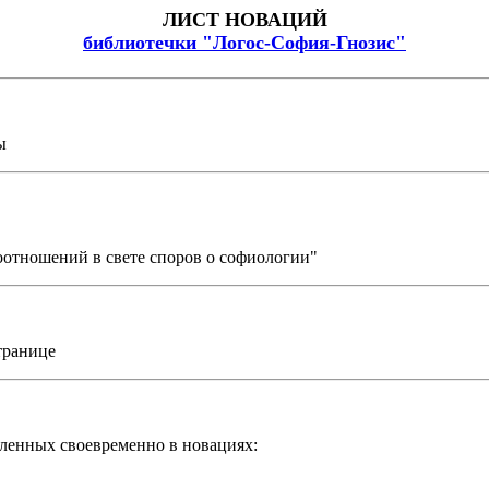
ЛИСТ НОВАЦИЙ
библиотечки "Логос-София-Гнозис"
ы
оотношений в свете споров о софиологии
"
транице
вленных
своевременно в новациях: