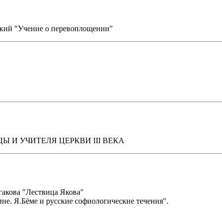
ский "Учение о перевоплощении"
ОТЦЫ И УЧИТЕЛЯ ЦЕРКВИ III ВЕКА
гакова "Лествица Якова"
ине. Я.Бёме и русские софиологические течения".