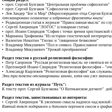
• прот. Сергий Булгаков "Центральная проблема софиологии"
• прот. Сергий Булгаков "Софиология смерти"
• Лев Зандер "Бог и Мир" (Миросозерцание отца Сергия Булга
/отсканировано оглавление и избранные фрагменты книги/
• Редакционная статья в журнале "Православная мысль" по слу
• Сергей Аверинцев "ЛОГОС" (словарная статья)
• прот. Иоанн Свиридов "София с точки зрения христианской 
• Марианна Трофимова "Из истории гностической интерпрета
• Валентин Никитин "Гнозис и "священное безмолвие"
• Владимир Микушевич "Пол и символ. Православное почита
• Владимир Микушевич "Урожай преображения"
Раздел текстов о русской религиозной философии:
• Петр Сапронов "Русская религиозная мысль: не смеяться не п
• Протоиерей Иоанн Свиридов "Религиозная философия – "оче
• Александр Кырлежев "Религиозная философия" как служанка
Эти три текста отсканированы заново, хотя они уже значилис
Раздел текстов из журнала "Путь":
К тексту прот. Сергий Булгакова "О Ватиканском догмате" доб
Раздел текстов, заимствованных из интернета:
•
Сергей Аверинцев "К уяснению смысла надписи над конхой
Взятый текст подправлен и дополнен перечнем сносок в графи