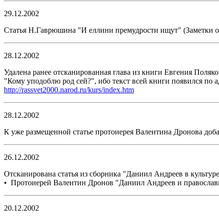
29.12.2002
Статья Н.Гаврюшина "И еллини премудрости ищут" (Заметки о 
28.12.2002
Удалена ранее отсканированная глава из книги Евгения Поляко
"Кому уподоблю род сей?", ибо текст всей книги появился по а
http://rassvet2000.narod.ru/kurs/index.htm
28.12.2002
К уже размещенной статье протоиерея Валентина Дронова доб
26.12.2002
Отсканирована статья из сборника "Даниил Андреев в культуре
• Протоиерей Валентин Дронов "Даниил Андреев и православ
20.12.2002