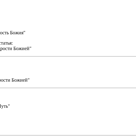
рость Божия"
татья:
дрости Божией"
рости Божией"
Путь"