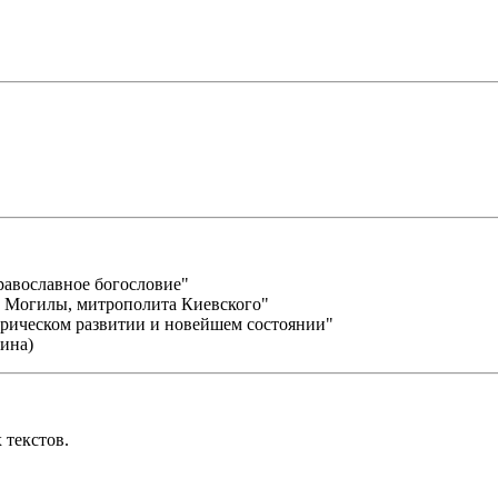
равославное богословие"
а Могилы, митрополита Киевского"
торическом развитии и новейшем состоянии"
ина)
 текстов.