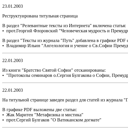
23.01.2003
Реструктуирована титульная страница
В раздел "Релевантные тексты из Интернета" включена статья:
• прот.Георгий Флоровский "Человеческая мудрость и Премуд
В раздел "Тексты из журнала "Путь" добавлена в графике PDF с
• Владимир Ильин "Ангелология и учение о Св.Софии Прему
22.01.2003
Из книги "Братство Святой Софии" отсканированы:
• "Протоколы семинаров о.Сергия Булгакова о Софии, Премуд
22.01.2003
На титульной странице заведен раздел для статей из журнала "
В графике PDF выложены две статьи:
• Жак Маритен "Метафизика и мистика"
• прот.Сергий Булгаков "О Ватиканском догмате"