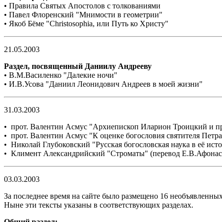
• Правила Святых Апостолов
с толкованиями
• Павел Флоренский
"
Мнимости в геометрии
"
• Якоб Бёме
"
Christosophia, или Путь ко Христу
"
21.05.2003
Раздел, посвященный Даниилу Андрееву
• В.М.Василенко "Далекие ночи"
• И.В.Усова "Даниил Леонидович Андреев в моей жизни"
31.03.2003
• прот. Валентин Асмус "Архиепископ Иларион Троицкий и п
• прот. Валентин Асмус "К оценке богословия святителя Петр
• Николай Глубоковский "Русская богословская наука в её ис
• Климент Александрийский "Строматы" (перевод Е.В.Афонас
03.03.2003
За последнее время на сайте было размещено 16 необъявленных
Ныне эти тексты указаны в соответствующих разделах.
Общий раздел: