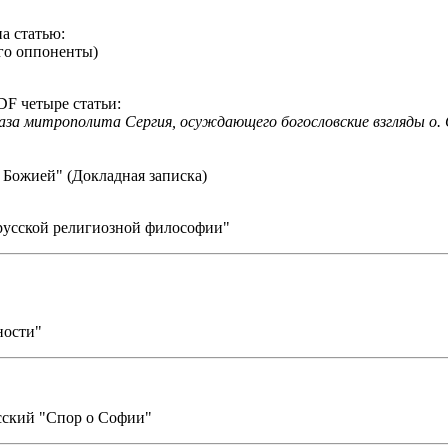
а статью:
его оппоненты)
F четыре статьи:
каза митрополита Сергия, осуждающего богословские взгляды о. С
 Божией" (Докладная записка)
русской религиозной философии"
ности"
сский "Спор о Софии"