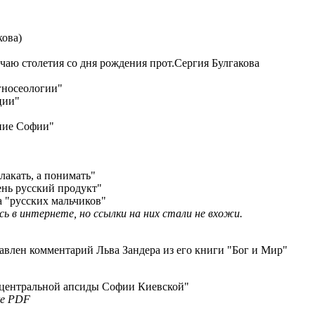
кова)
чаю столетия со дня рождения прот.Сергия Булгакова
гносеологии"
ции"
ние Софии"
лакать, а понимать"
нь русский продукт"
 "русских мальчиков"
ь в интернете, но ссылки на них стали не вхожи.
авлен комментарий Льва Зандера из его книги "Бог и Мир"
 центральной апсиды Софии Киевской"
ке PDF