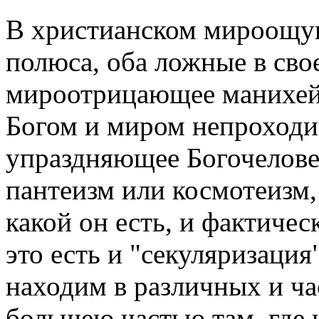
В христианском мироощущ
полюса, оба ложные в сво
мироотрицающее манихей
Богом и миром непроходи
упраздняющее Богочеловеч
пантеизм или космотеизм
какой он есть, и фактиче
это есть и "секуляризация
находим в различных и ч
большею частью там, где