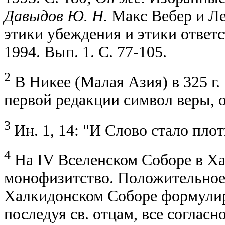
Давыдов Ю. Н.
Макс Вебер и Л
этики убеждения и этики ответс
1994. Вып. 1. С. 77-105.
2
В Никее (Малая Азия) в 325 г.
первой редакции символ веры, о
3
Ин. 1, 14: "И Слово стало пло
4
На IV Вселенском Соборе в Ха
монофизитство. Положительное 
Халкидонском Соборе формулир
последуя св. отцам, все согласн