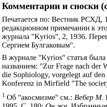
Комментарии и сноски (с
Печатается по: Вестник РСХД, 1
редакционном примечании к это
журнала "Kyrios", 2, 1936. Пер
Сергием Булгаковым".
В журнале "Kyrios" статья была
названием: "Zur Frage nach der W
die Sophiology, vorgelegt auf den
Konferenz in Mirfield "The societ
1
Об "акосмизме" см.:
Вебер М.
1995. С. 180;
Он же.
Избранные 