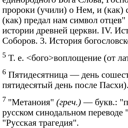
пророки (учили) о Нем, и (как) 
(как) предал нам символ отцев"
истории древней церкви. IV. Ис
Соборов. 3. История богословско
5
Т. е. <бого>воплощение (от лат.
6
Пятидесятница — день сошеств
пятидесятый день после Пасхи). 
7
"Метаноия"
(греч.)
— букв.: "
русском синодальном переводе "
"Русская трагедия".