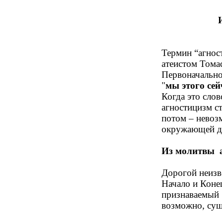
Термин “агнос
атеистом Тома
Первоначально
"
мы этого сей
Когда это сло
агностицизм с
потом – невоз
окружающей де
Из молитвы а
Дорогой неизв
Начало и Коне
признаваемый 
возможно, суще