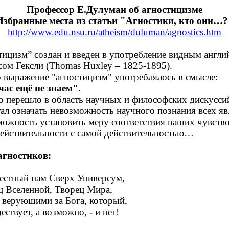
Профессор Е.Дулуман об агностицизме
Избранные места из статьи "Агностики, кто они…?
http://www.edu.nsu.ru/atheism/duluman/agnostics.htm
тицизм” создан и введен в употребление видным англ
сом Гексли (Thomas Huxley – 1825-1895).
 выражение "агностицизм" употреблялось в смысле:
час ещё не знаем"
.
во перешло в область научных и философских дискуссий
тал означать невозможность научного познания всех яв
можность установить меру соответствия наших чувств
йствительности с самой действительностью…
гностиков:
естный нам Сверх Универсум,
ц Вселенной, Творец Мира,
верующими за Бога, который,
ствует, а возможно, - и нет!