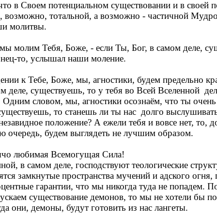
что в Своем потенциальном существовании и в своей 
 возможно, тотальной, а возможно - частичной Мудро
и молитвы.
мы молим Тебя, Боже, - если Ты, Бог, в самом деле, с
онец-то, услышал наши моление.
ении к Тебе, Боже, мы, агностики, будем предельно кр
ом деле, существуешь, то у тебя во Всей Вселенной де
Одним словом, мы, агностики осознаём, что ты очень 
 существуешь, то станешь ли ты нас долго выслушиват
 незавидное положение? А ежели тебя и вовсе нет, то, 
ою очередь, будем выглядеть не лучшим образом.
ячо любимая Всемогущая Сила!
ной, в самом деле, господствуют теологические структ
ятся замкнутые пространства мучений и адского огня, 
оцентные гарантии, что мы никогда туда не попадем. П
ускаем существование демонов, то мы не хотели бы по
да они, демоны, будут готовить из нас лангеты.