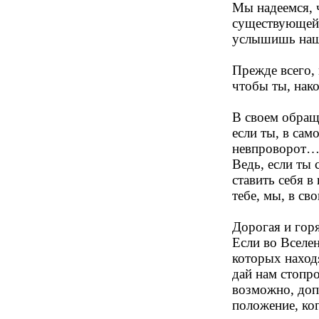
Мы надеемся, 
существующей,
услышишь наш
Прежде всего, 
чтобы ты, нак
В своем обращ
если ты, в сам
невпроворот… 
Ведь, если ты
ставить себя в
тебе, мы, в св
Дорогая и гор
Если во Вселен
которых наход
дай нам стопр
возможно, доп
положение, ког