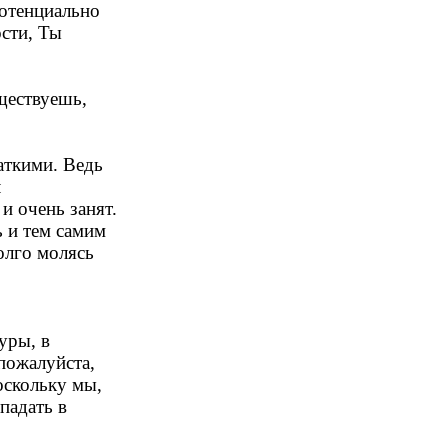
потенциально
сти, Ты
уществуешь,
аткими. Ведь
л
и очень занят.
ь и тем самим
долго молясь
уры, в
пожалуйста,
оскольку мы,
падать в