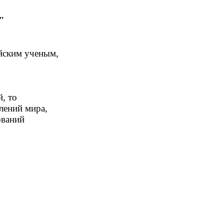
"
ийским ученым,
, то
лений мира,
ований